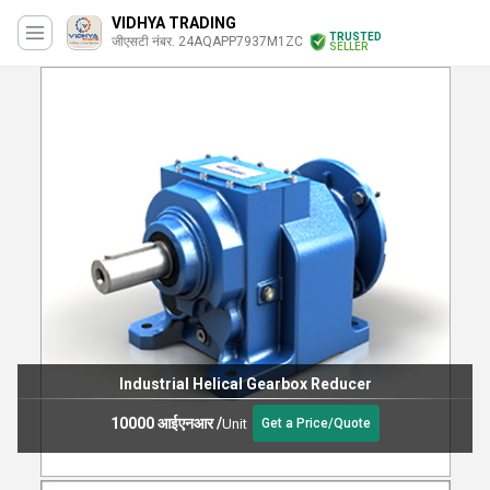
VIDHYA TRADING
TRUSTED
जीएसटी नंबर. 24AQAPP7937M1ZC
SELLER
Industrial Helical Gearbox Reducer
10000 आईएनआर
/
Unit
Get a Price/Quote