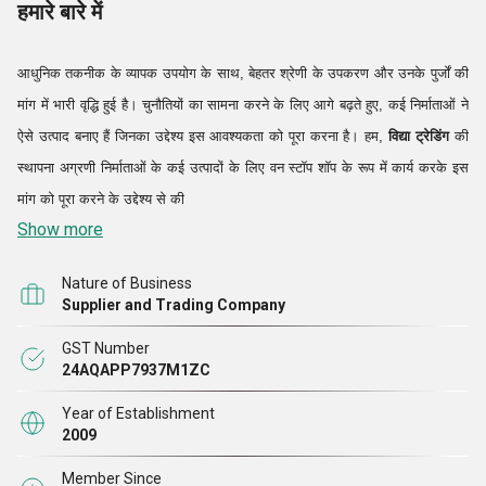
हमारे बारे में
आधुनिक तकनीक के व्यापक उपयोग के साथ, बेहतर श्रेणी के उपकरण और उनके पुर्जों की
मांग में भारी वृद्धि हुई है। चुनौतियों का सामना करने के लिए आगे बढ़ते हुए, कई निर्माताओं ने
ऐसे उत्पाद बनाए हैं जिनका उद्देश्य इस आवश्यकता को पूरा करना है। हम,
विद्या ट्रेडिंग
की
स्थापना अग्रणी निर्माताओं के कई उत्पादों के लिए वन स्टॉप शॉप के रूप में कार्य करके इस
मांग को पूरा करने के उद्देश्य से की
गई थी।
Show more
हम कई टिकाऊ पेशकशों के
आपूर्तिकर्ता
और
व्यापारी
हैं, जिनमें
शांति मेक वर्म गियरबॉक्स,
Nature of Business
इंडस्ट्रियल हेलिकल गियर रेड्यूसर, रेजियाना प्लैनेटरी गियरबॉक्स, फ्लेक्सिबल कपलिंग पिन
Supplier and Trading Company
बुश और
शांति
बेवेल हेलिकल गियरबॉक्स शामिल हैं, लेकिन इन्हीं तक सीमित नहीं हैं,
जो उनके
GST Number
रेटेड प्रदर्शन को पूरा करते हैं।
आईएनआर 2 करोड़ के
वार्षिक टर्नओवर के साथ, हम विश्व
24AQAPP7937M1ZC
बाजार में एक प्रमुख खिलाड़ी के रूप में तेजी से उभर रहे हैं और पूरे समय में एक प्रसिद्ध
Year of Establishment
इकाई बनने के हमारे सपने को लगातार साकार कर रहे हैं दुनिया।
2009
हम क्यों?
Member Since